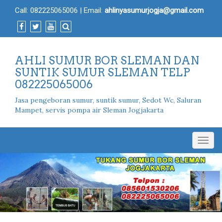
Call:
082225065006
| Email:
ahlinyasumurjogja@gmail.com
AHLI SUMUR BOR SLEMAN DAN
SUNTIK SUMUR SLEMAN TELP
082225065006
Jasa pengeboran sumur, suntik sumur, Sedot Wc, Saluran
Mampet, servis pompa air Sleman Jogjakarta
Togg
navig