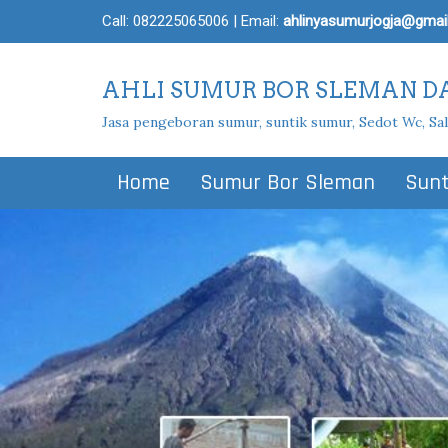
Call:
082225065006
| Email:
ahlinyasumurjogja@gmai
AHLI SUMUR BOR SLEMAN DA
Jasa pengeboran sumur, suntik sumur, Sedot Wc, Sa
Home
Sumur Bor Sleman
Sunt