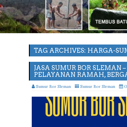
TAG ARCHIVES: HARGA-S
JASA SUMUR BOR SLEMAN –
PELAYANAN RAMAH, BERG
Sumur Bor Sleman
Sumur Bor Sleman
O