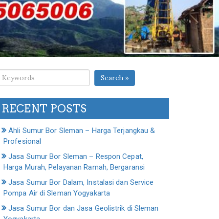
Search »
RECENT POSTS
Ahli Sumur Bor Sleman – Harga Terjangkau &
Profesional
Jasa Sumur Bor Sleman – Respon Cepat,
Harga Murah, Pelayanan Ramah, Bergaransi
Jasa Sumur Bor Dalam, Instalasi dan Service
Pompa Air di Sleman Yogyakarta
Jasa Sumur Bor dan Jasa Geolistrik di Sleman