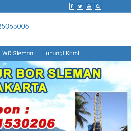
5065006
t WC Sleman
Hubungi Kami