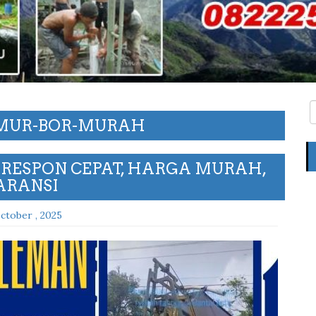
UMUR-BOR-MURAH
 RESPON CEPAT, HARGA MURAH,
ARANSI
ctober , 2025