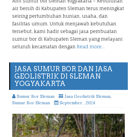
Ahli Sumur bor sleman Yogyakarta – Kebutuhan
air bersih di Kabupaten Sleman terus meningkat
seiring pertumbuhan hunian, usaha, dan
fasilitas umum. Untuk menjawab kebutuhan
tersebut, kami hadir sebagai jasa pembuatan
sumur bor di Kabupaten Sleman yang melayani
seluruh kecamatan dengan
Read more…
JASA SUMUR BOR DAN JASA
GEOLISTRIK DI SLEMAN
YOGYAKARTA
Sumur Bor Sleman
Jasa Geolistrik Sleman
,
Sumur Bor Sleman
September , 2024