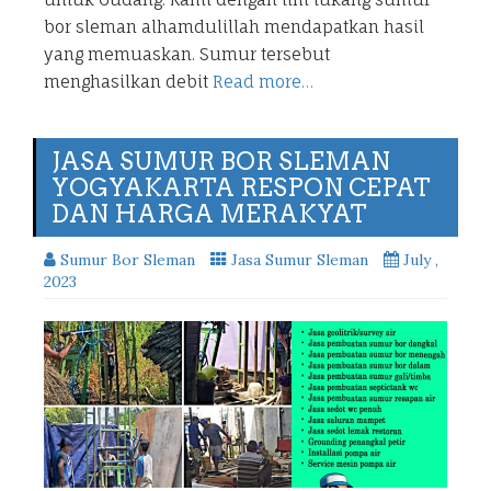
bor sleman alhamdulillah mendapatkan hasil
yang memuaskan. Sumur tersebut
menghasilkan debit
Read more…
JASA SUMUR BOR SLEMAN
YOGYAKARTA RESPON CEPAT
DAN HARGA MERAKYAT
Sumur Bor Sleman
Jasa Sumur Sleman
July ,
2023