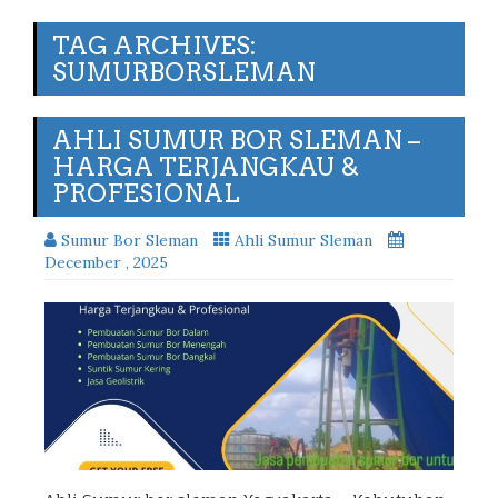
TAG ARCHIVES:
SUMURBORSLEMAN
AHLI SUMUR BOR SLEMAN –
HARGA TERJANGKAU &
PROFESIONAL
Sumur Bor Sleman
Ahli Sumur Sleman
December , 2025