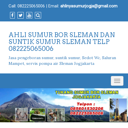
Call:
082225065006
| Email:
ahlinyasumurjogja@gmail.com
AHLI SUMUR BOR SLEMAN DAN
SUNTIK SUMUR SLEMAN TELP
082225065006
Jasa pengeboran sumur, suntik sumur, Sedot Wc, Saluran
Mampet, servis pompa air Sleman Jogjakarta
Togg
navig