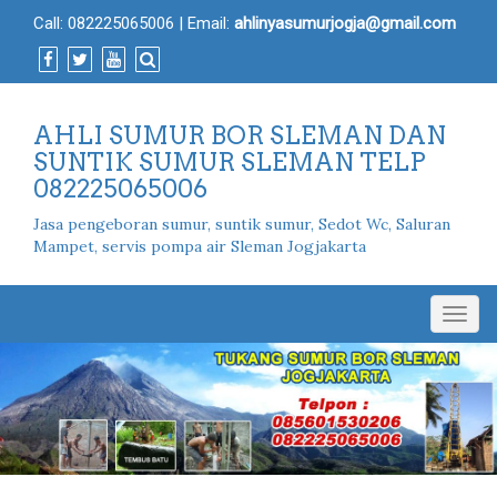
Call:
082225065006
| Email:
ahlinyasumurjogja@gmail.com
AHLI SUMUR BOR SLEMAN DAN
SUNTIK SUMUR SLEMAN TELP
082225065006
Jasa pengeboran sumur, suntik sumur, Sedot Wc, Saluran
Mampet, servis pompa air Sleman Jogjakarta
Togg
navig