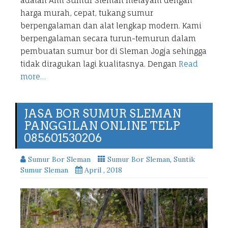
adalah Ahli Sumur Sleman melayani dengan
harga murah, cepat, tukang sumur
berpengalaman dan alat lengkap modern. Kami
berpengalaman secara turun-temurun dalam
pembuatan sumur bor di Sleman Jogja sehingga
tidak diragukan lagi kualitasnya. Dengan
Read
more…
JASA BOR SUMUR SLEMAN
PANGGILAN ONLINE TELP
085601530206
Sumur Bor Sleman
Sumur Bor Sleman
,
Suntik
Sumur Sleman
April , 2018