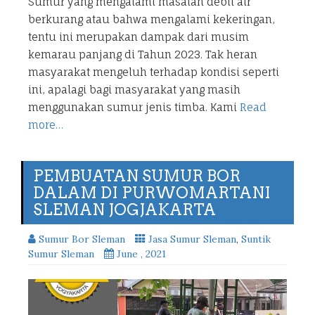
Sumur yang mengalami masalah debit air
berkurang atau bahwa mengalami kekeringan,
tentu ini merupakan dampak dari musim
kemarau panjang di Tahun 2023. Tak heran
masyarakat mengeluh terhadap kondisi seperti
ini, apalagi bagi masyarakat yang masih
menggunakan sumur jenis timba. Kami
Read
more…
PEMBUATAN SUMUR BOR
DALAM DI PURWOMARTANI
SLEMAN JOGJAKARTA
Sumur Bor Sleman
Jasa Sumur Sleman
,
Suntik
Sumur Sleman
June , 2021