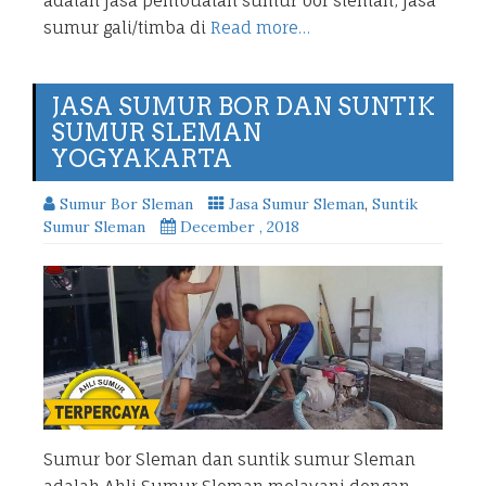
adalah jasa pembuatan sumur bor sleman, jasa
sumur gali/timba di
Read more…
JASA SUMUR BOR DAN SUNTIK
SUMUR SLEMAN
YOGYAKARTA
Sumur Bor Sleman
Jasa Sumur Sleman
,
Suntik
Sumur Sleman
December , 2018
Sumur bor Sleman dan suntik sumur Sleman