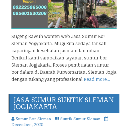
Sugeng Rawuh wonten web Jasa Sumur Bor
Sleman Yogyakarta. Mugi Kita sedaya tansah
kaparingan kesehatan jasmani lan rohani.
Berikut kami sampaikan layanan sumur bor
Sleman Jogjakarta. Proses pembuatan sumur
bor dalam di Daerah Purwomartani Sleman Jogja
dengan tukang yang professional
Read more…
JASA SUMUR SUNTIK SLEMAN
JOGJAKARTA
Sumur Bor Sleman
Suntik Sumur Sleman
December , 2020